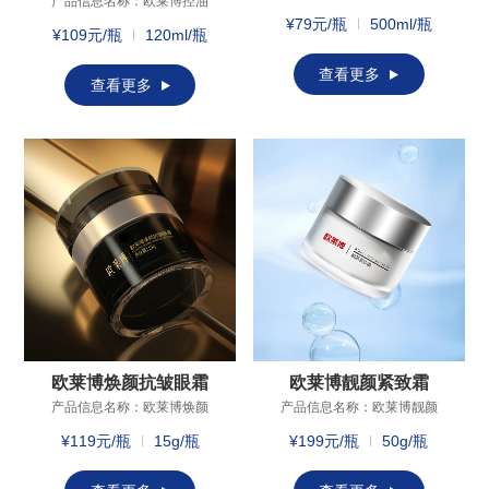
产品信息名称：欧莱博控油
玫瑰纯露产品规格：500ml/
润肤精粹水产品规格：
¥79元/瓶
500ml/瓶
瓶主要成分：玫瑰花水保质
¥109元/瓶
120ml/瓶
120ml/瓶主要成分：酵母菌/
期：一年适用年龄：18岁以
大米发酵产物滤液、即时控
后适用肤质：多种肤质产品
查看更多
油精华、控油方、β葡聚糖、
查看更多
成分1.只有一个成分，职务萃
依克多因、甘草酸二钾保质
取液，滴滴纯粹，养出水嫩
期：三年产品功效：保湿、
娇颜；2.纯净配方，以花养
控油适用肤质：油性、混油
颜，自然亲肤，让肌肤水水
性肤质成分1.酵母菌/大米发
润润；3.无香精添加，散发玫
酵产物滤液，富含多种营养
瑰气味，清新安全。
成分，强韧肌底，调节皮肤
微环境；2.双重控油：收缩毛
孔，调节油脂过度分泌，保
持肌肤清爽；3.β葡聚糖复配
水解透明质酸钠：肌底补
水、层层沁润、提升肌肤水
润度。
欧莱博焕颜抗皱眼霜
欧莱博靓颜紧致霜
产品信息名称：欧莱博焕颜
产品信息名称：欧莱博靓颜
抗皱眼霜产品规格：15g主要
紧致霜产品规格：50g主要成
¥119元/瓶
15g/瓶
¥199元/瓶
50g/瓶
成分：烟酰胺，二裂酵母发
分：二裂酵母发酵产物溶胞
酵溶胞物，红没药醇、姜
产物、烟酰胺、棕榈酰三
(ZINGIBER OFFICINALE)根
肽-5保 质 期：三年适用年