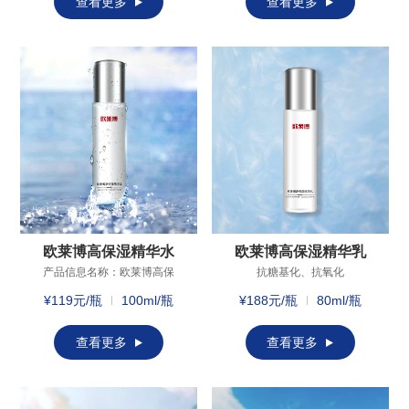
查看更多
查看更多
提取物，生育酚 (维生素 E)保
龄：18岁以后适用肤质：多
质 期：三年适用年龄：18岁
种肤质成分功效烟酰胺：减
以后适用肤质：多种肤质成
少色斑，提亮肤色;二裂酵母
分功效红没药醇、姜根提取
发酵溶胞物：促进受损皮肤
物：协同复配，凝聚植物力
细胞的修复，保持肌肤活力;
量，肌肤弹润柔嫩。烟酰
棕榈酰三肽-5：促进胶原合
胺： 减少色斑，减少黑色素
成，紧致肌肤;
生成和转移。二裂酵母发酵
溶胞物：促进受损皮肤细胞
的修复，使皮肤充满活力状
态。生育酚 (维生素 E)：抗氧
化，清除自由基，保护细胞
膜不受过氧化危害。
欧莱博高保湿精华水
欧莱博高保湿精华乳
产品信息名称：欧莱博高保
抗糖基化、抗氧化
湿精华水产品规格：100ml主
¥119元/瓶
100ml/瓶
¥188元/瓶
80ml/瓶
要成分：乙酰基六肽-8、六
肽-9、肌肽、
WKPepMSPeptidesX维舒静
查看更多
查看更多
X、小分子β-葡聚糖SP200保
质 期：三年适用年龄：18岁
以后适用肤质：多种肤质成
分功效六肽-9：针对皮肤皱