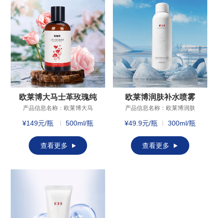
纹可以起到淡化和预防作用;
肌肽：抗糖基化、抗氧化;β-
葡聚糖：渗入肌肤吸收锁住
肌肤水分、深入滋养，保湿
润肌。
欧莱博大马士革玫瑰纯
欧莱博润肤补水喷雾
露
产品信息名称：欧莱博大马
产品信息名称：欧莱博润肤
士革玫瑰纯露产品规格：
补水喷雾产品规格：150ml、
¥149元/瓶
500ml/瓶
¥49.9元/瓶
300ml/瓶
500ml主要成分：突厥蔷薇
300ml主要成分：依克多因、
(ROSA DAMASCENA) 花水
海藻糖、泛醇、龙舌兰茎提
保 质 期：一年适用年龄：18
取物、水解透明质酸钠保 质
查看更多
查看更多
岁以后适用肤质：多种肤质
期： 三年适用年龄：18岁以
成分功效保加利亚大马士革
后适用肤质：多种肤质成分
玫瑰：滴滴至纯，养出水润
功效泛醇维生素原B5：愉悦
奶肌;“突厥蔷薇花水”：纯净
肌肤，提升肌肤防御力;丰富
配方，以花养颜，自然亲
海藻糖：增加锁水能力、强
肤，让肌肤喝饱水;无稀释饱
化屏障功能;生物发酵依克多
和纯露:完整保留玫瑰营养，
因：改善肌肤水合力;天然保
富含丰富多糖、维生素、花
湿因子水解透明质酸钠：呵