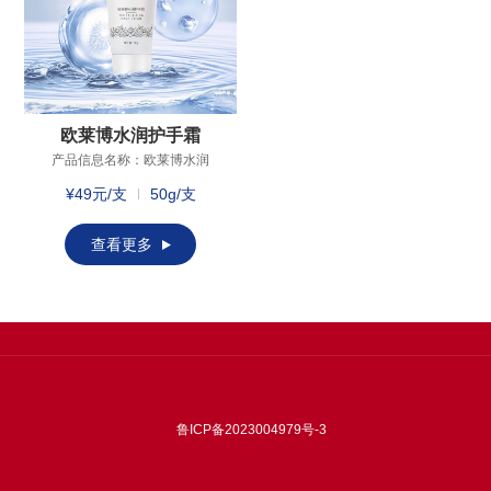
青素及丰富微量元素，质地
护面部肌肤。
清爽更易吸收;新鲜花材，古
法蒸馏：千朵玫瑰萃取一
瓶，内含玫瑰精油成分。
欧莱博水润护手霜
产品信息名称：欧莱博水润
护手霜产品规格：50g主要成
¥49元/支
50g/支
分：烟酰胺、牛油果树
(BUTYROSPERMUM
PARKII)果脂、白池花籽油、
查看更多
甜扁桃油、生育酚 (维生素E)
保 质 期：三年适用年龄：18
岁以后适用肤质：多种肤质
成分功效白池花籽油：具有
抗氧化性，紧锁水分，舒展
肌肤纹理;烟酰胺：减少黑色
素生成、转移;牛油果树果
脂：促进皮肤角质层细胞的
再水合，促进保湿;甜扁桃油:
鲁ICP备2023004979号-3
滋润皮肤细嫩光滑。