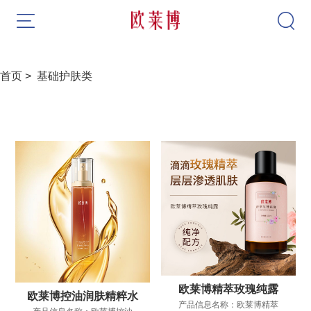
畅销
首页 >
基础护肤类
欧莱博保湿精华露（升级版）
欧莱博双萃淡纹精华液
欧莱博水乳霜三件套
欧莱博氨基酸洁面慕斯
欧莱博靓颜紧致霜
欧莱博精萃玫瑰纯露
欧莱博控油润肤精粹水
产品信息名称：欧莱博精萃